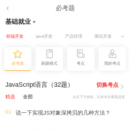
必考题
基础就业
前端开发
java开发
产品经理
测试开发
U
必考题
刷题模式
考点
我的考点
JavaScript语言（32题）
切换考点
精选
全部
点击下方按钮，记录本次看题进度
01
说一下实现JS对象深拷贝的几种方法？