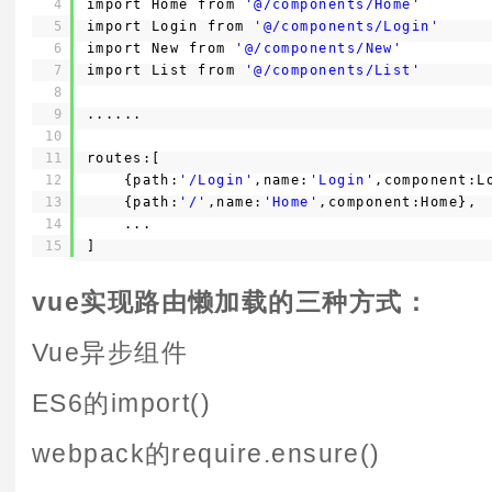
4
import Home from 
'@/components/Home'
5
import Login from 
'@/components/Login'
6
import New from 
'@/components/New'
7
import List from 
'@/components/List'
8
9
......
10
11
routes:[
12
{path:
'/Login'
,name:
'Login'
,component:L
13
{path:
'/'
,name:
'Home'
,component:Home},
14
...
15
]
vue实现路由懒加载的三种方式：
Vue异步组件
ES6的import()
webpack的require.ensure()